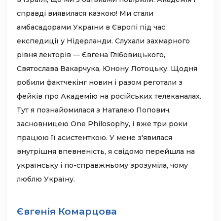
справді виявилася казкою! Ми стали
амбасадорами України в Європі під час
експедиції у Нідерланди. Слухали захмарного
рівня лекторів — Євгена Глібовицького,
Святослава Вакарчука, Юнону Лотоцьку. Щодня
робили фактчекінг новин і разом реготали з
фейків про Академію на російських телеканалах.
Тут я познайомилася з Наталею Попович,
засновницею One Philosophy, і вже три роки
працюю її асистенткою. У мене з'явилася
внутрішня впевненість, я свідомо перейшла на
українську і по-справжньому зрозуміла, чому
люблю Україну.
Євгенія Комарцова