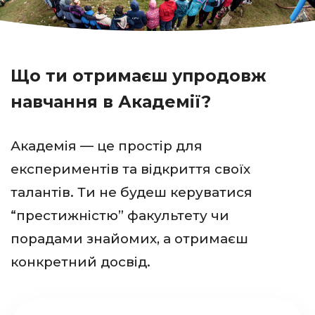
Що ти отримаєш упродовж
навчання в Академії?
Академія — це простір для
експериментів та відкриття своїх
талантів. Ти не будеш керуватися
“престижністю” факультету чи
порадами знайомих, а отримаєш
конкретний досвід.