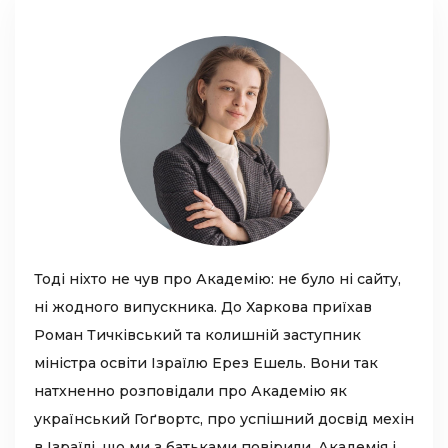
Тоді ніхто не чув про Академію: не було ні сайту,
ні жодного випускника. До Харкова приїхав
Роман Тичківський та колишній заступник
міністра освіти Ізраїлю Ерез Ешель. Вони так
натхненно розповідали про Академію як
український Гоґвортс, про успішний досвід мехін
в Ізраїлі, що ми з батьками повірили. Академія і