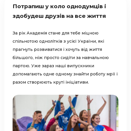
Потрапиш у коло однодумців і
П
здобудеш друзів на все життя
л
За рік Академія стане для тебе міцною
То
спільнотою однолітків з усієї України, які
УК
прагнуть розвиватися і хочуть від життя
ко
більшого, ніж просто сидіти за навчальною
ре
партою. Уже зараз наші випускники
ди
допомагають одне одному знайти роботу мрії і
пі
разом створюють круті ініціативи.