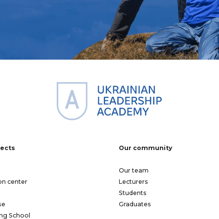
jects
Our community
Our team
on center
Lecturers
Students
se
Graduates
ng School