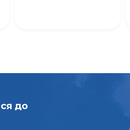
ися
до