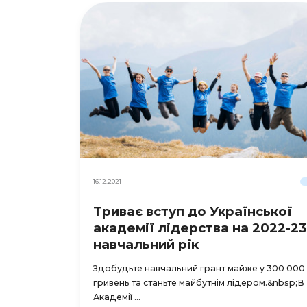
16.12.2021
Триває вступ до Української
академії лідерства на 2022-23
навчальний рік
Здобудьте навчальний грант майже у 300 000
гривень та станьте майбутнім лідером.&nbsp;В
Академії ...