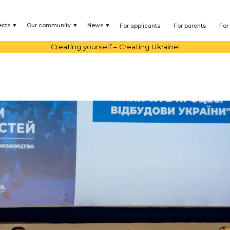
ects
Our community
News
For applicants
For parents
For
Creating yourself – Creating Ukraine!