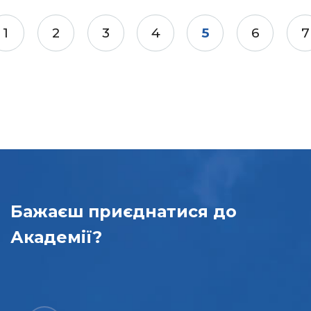
1
2
3
4
5
6
7
Бажаєш приєднатися до
Академії?