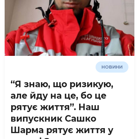
НОВИНИ
“Я знаю, що ризикую,
але йду на це, бо це
рятує життя”. Наш
випускник Сашко
Шарма рятує життя у