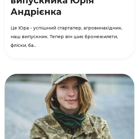
випускника Юрія
Андрієнка
Це Юра - успішний стартапер, агровинахідник,
наш випускник. Тепер він шиє бронежилети,
фліски, ба...