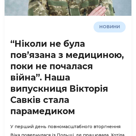
НОВИНИ
“Ніколи не була
пов’язана з медициною,
поки не почалася
війна”. Наша
випускниця Вікторія
Савків стала
парамедиком
У перший день повномасштабного вторгнення
Віка повернулася із Польщі, де працювала. Хотіла