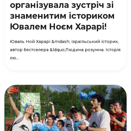
організувала зустріч зі
знаменитим істориком
Ювалем Ноєм Харарі!
Юваль Ной Харарі &mdash; ізраїльський історик,
автор бестселера &ldquo;Людина розумна. Історія
лю...