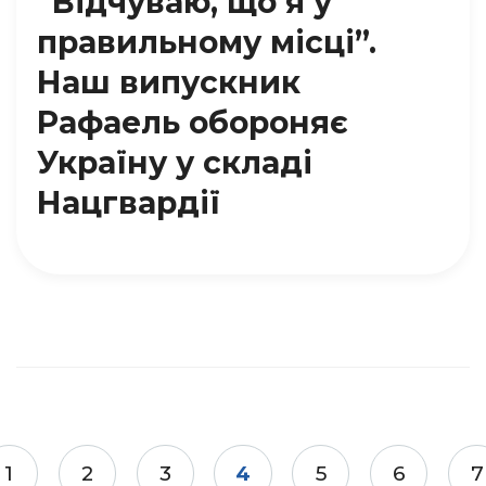
“Відчуваю, що я у
правильному місці”.
Наш випускник
Рафаель обороняє
Україну у складі
Нацгвардії
1
2
3
4
5
6
7